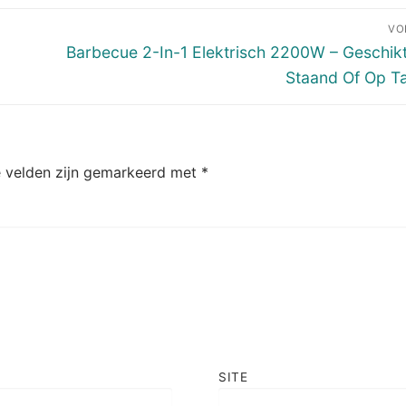
VO
Volgend
Barbecue 2-In-1 Elektrisch 2200W – Geschik
bericht:
Staand Of Op Ta
e velden zijn gemarkeerd met
*
SITE