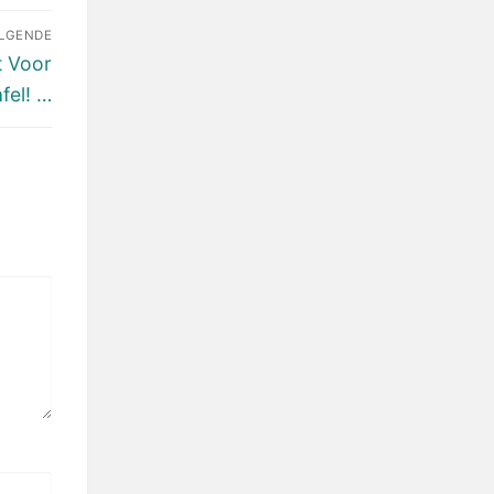
LGENDE
t Voor
fel! …