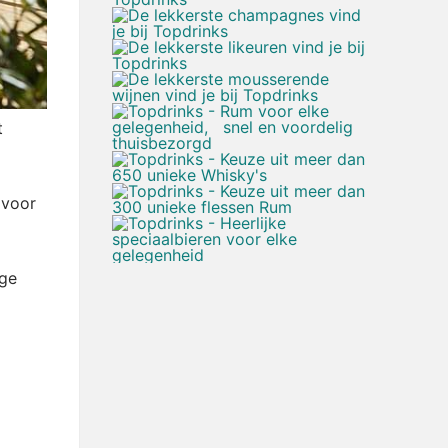
t
 voor
ige