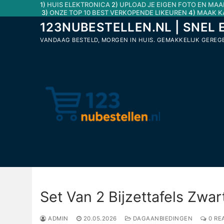
1)
HUIS ELEKTRONICA
2)
UPLOAD JE EIGEN FOTO EN MAA
Ga
3)
ONZE TOP 10 BEST VERKOPENDE LIKEUREN
4)
MAAK K
naar
123NUBESTELLEN.NL | SNEL 
de
VANDAAG BESTELD, MORGEN IN HUIS. GEMAKKELIJK GEREGEL
inhoud
Set Van 2 Bijzettafels Zwar
ADMIN
20.05.2026
DAGAANBIEDINGEN
0 RE