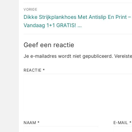
Bericht
VORIGE
navigatie
Vorig
Dikke Strijkplankhoes Met Antislip En Print –
bericht:
Vandaag 1+1 GRATIS! …
Geef een reactie
Je e-mailadres wordt niet gepubliceerd.
Vereist
REACTIE
*
NAAM
*
E-MAIL
*