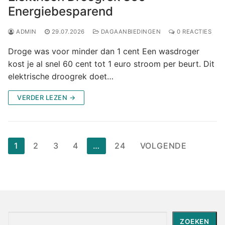
Energiebesparend
ADMIN
29.07.2026
DAGAANBIEDINGEN
0 REACTIES
Droge was voor minder dan 1 cent Een wasdroger
kost je al snel 60 cent tot 1 euro stroom per beurt. Dit
elektrische droogrek doet…
VERDER LEZEN →
Berichten
1
2
3
4
…
24
VOLGENDE
paginering
Zoeken
ZOEKEN