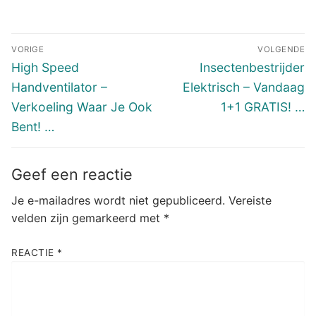
Bericht
VORIGE
VOLGENDE
navigatie
Vorig
Volgend
High Speed
Insectenbestrijder
bericht:
bericht:
Handventilator –
Elektrisch – Vandaag
Verkoeling Waar Je Ook
1+1 GRATIS! …
Bent! …
Geef een reactie
Je e-mailadres wordt niet gepubliceerd.
Vereiste
velden zijn gemarkeerd met
*
REACTIE
*