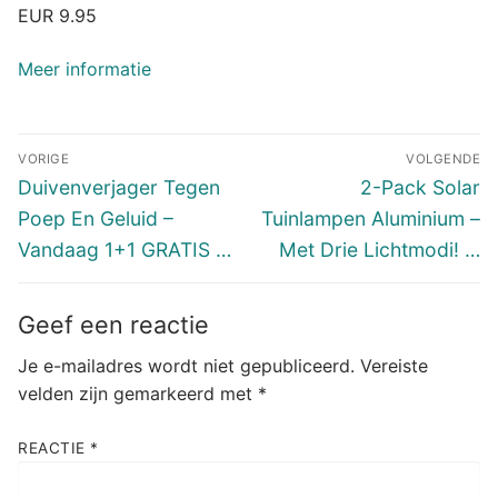
EUR 9.95
Meer informatie
Bericht
VORIGE
VOLGENDE
navigatie
Vorig
Volgend
Duivenverjager Tegen
2-Pack Solar
bericht:
bericht:
Poep En Geluid –
Tuinlampen Aluminium –
Vandaag 1+1 GRATIS …
Met Drie Lichtmodi! …
Geef een reactie
Je e-mailadres wordt niet gepubliceerd.
Vereiste
velden zijn gemarkeerd met
*
REACTIE
*