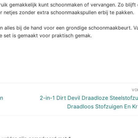
uik gemakkelijk kunt schoonmaken of vervangen. Zo blijft
oer netjes zonder extra schoonmaakspullen erbij te pakken.
n alles bij de hand voor een grondige schoonmaakbeurt. V
ze set is gemaakt voor praktisch gemak.
VO
Volgend
en
2-in-1 Dirt Devil Draadloze Steelstofzu
bericht:
Draadloos Stofzuigen En K