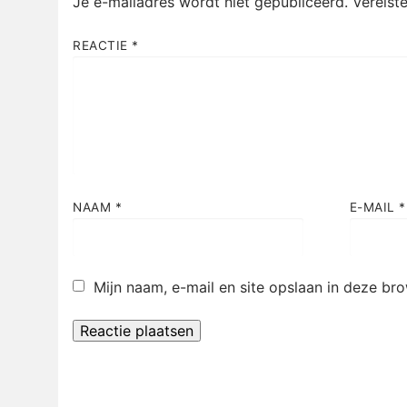
Je e-mailadres wordt niet gepubliceerd.
Vereist
REACTIE
*
NAAM
*
E-MAIL
*
Mijn naam, e-mail en site opslaan in deze br