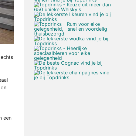
lechts
eaal
oon
n een