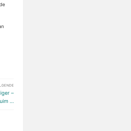
 de
an
LGENDE
iger –
ruim …