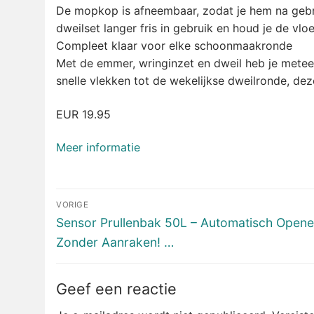
De mopkop is afneembaar, zodat je hem na gebr
dweilset langer fris in gebruik en houd je de vl
Compleet klaar voor elke schoonmaakronde
Met de emmer, wringinzet en dweil heb je metee
snelle vlekken tot de wekelijkse dweilronde, de
EUR 19.95
Meer informatie
Bericht
VORIGE
navigatie
Vorig
Sensor Prullenbak 50L – Automatisch Open
bericht:
Zonder Aanraken! …
Geef een reactie