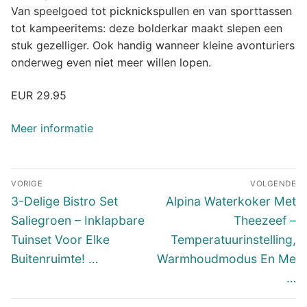
Van speelgoed tot picknickspullen en van sporttassen
tot kampeeritems: deze bolderkar maakt slepen een
stuk gezelliger. Ook handig wanneer kleine avonturiers
onderweg even niet meer willen lopen.
EUR 29.95
Meer informatie
Bericht
VORIGE
VOLGENDE
navigatie
Vorig
Volgend
3-Delige Bistro Set
Alpina Waterkoker Met
bericht:
bericht:
Saliegroen – Inklapbare
Theezeef –
Tuinset Voor Elke
Temperatuurinstelling,
Buitenruimte! …
Warmhoudmodus En Me
…